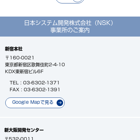
場合又は法令に基づく場合を除き、取得した個人情報を第三
者に提供する事はありません。
開示対象個人情報の開示等及びお問合せ窓口について
日本システム開発株式会社（NSK）
皆様からの求めにより、当社が保有する開示対象個人情報の
事業所のご案内
利用目的の通知・開示・内容訂正・追加または削除・利用の
停止・消去および第三者への提供停止に応じます。開示等の
求めに応じる手続きについては下記窓口にて承っておりま
新宿本社
す。
〒160-0021
〒160-0021
東京都新宿区歌舞伎町2-4-10
東京都新宿区歌舞伎町2-4-10
KDX東新宿ビル6F
KDX東新宿ビル6F
日本システム開発株式会社
個人情報保護に関する苦情・相談窓口
TEL :
03-6302-1371
電話：0120-369782 （平日9：30-18：00）
FAX : 03-6302-1391
個人情報を入力するにあたっての注意事項
Google Mapで見る
電子メールでのご連絡が取れないときに、お電話を差し上げ
る事がございます。 本人が容易に認識できない方法による個
人情報の取得クッキーや ウェブビーコン等を用いるなどをし
て、本人が容易に認識できない方法による個人情報の取得は
新大阪開発センター
行なっておりません。
〒532-0011