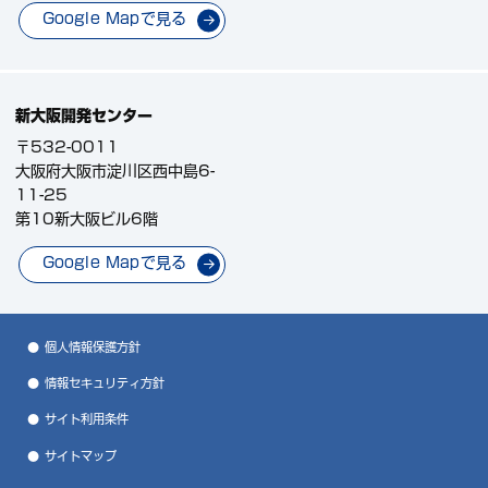
個人情報を入力するにあたっての注意事項
Google Mapで見る
電子メールでのご連絡が取れないときに、お電話を差し上げ
る事がございます。 本人が容易に認識できない方法による個
人情報の取得クッキーや ウェブビーコン等を用いるなどをし
て、本人が容易に認識できない方法による個人情報の取得は
新大阪開発センター
行なっておりません。
〒532-0011
個人情報の安全管理措置について
大阪府大阪市淀川区西中島6-
取得した個人情報については、漏洩、減失または棄損の防止
11-25
と是正、その他個人情報の安全管理のために必要かつ適切な
第10新大阪ビル6階
措置を講じます。お問合せの回答後、取得した個人情報は当
社内において削除いたします。このサイトは、
Google Mapで見る
SSL（Secure Socket Layer）による暗号化措置を講じて
おります。当社ホームページの個人情報保護方針をご覧くだ
さい。
個人情報保護方針
情報セキュリティ方針
サイト利用条件
サイトマップ