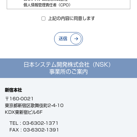
個人情報管理責任者（CPO）
取締役 谷川 智久
上記の内容に同意します
個人情報の利用目的
ご入力いただいた個人情報は、お問合せ対応のために利用い
たします。個人情報の第三者提供について皆様の同意がある
送信
場合又は法令に基づく場合を除き、取得した個人情報を第三
者に提供する事はありません。
開示対象個人情報の開示等及びお問合せ窓口について
日本システム開発株式会社（NSK）
皆様からの求めにより、当社が保有する開示対象個人情報の
事業所のご案内
利用目的の通知・開示・内容訂正・追加または削除・利用の
停止・消去および第三者への提供停止に応じます。開示等の
求めに応じる手続きについては下記窓口にて承っておりま
新宿本社
す。
〒160-0021
〒160-0021
東京都新宿区歌舞伎町2-4-10
東京都新宿区歌舞伎町2-4-10
KDX東新宿ビル6F
KDX東新宿ビル6F
日本システム開発株式会社
個人情報保護に関する苦情・相談窓口
TEL :
03-6302-1371
電話：0120-369782 （平日9：30-18：00）
FAX : 03-6302-1391