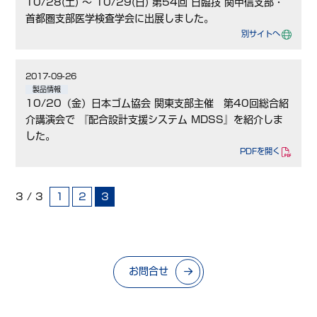
10/28(土) ～ 10/29(日) 第54回 日臨技 関甲信支部・
首都圏支部医学検査学会に出展しました。
別サイトへ
2017-09-26
製品情報
10/20（金）日本ゴム協会 関東支部主催 第40回総合紹
介講演会で 『配合設計支援システム MDSS』を紹介しま
した。
PDFを開く
3 / 3
1
2
3
お問合せ