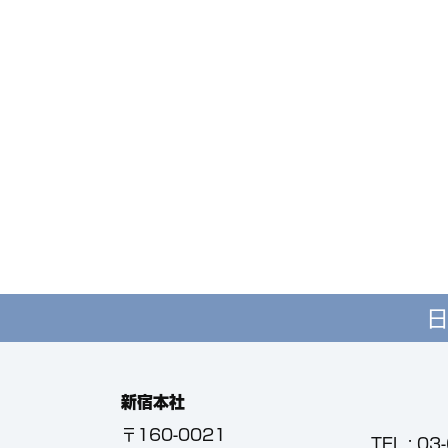
日
新宿本社
〒160-0021
TEL :
03