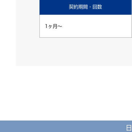
契約期間・回数
1ヶ月～
日