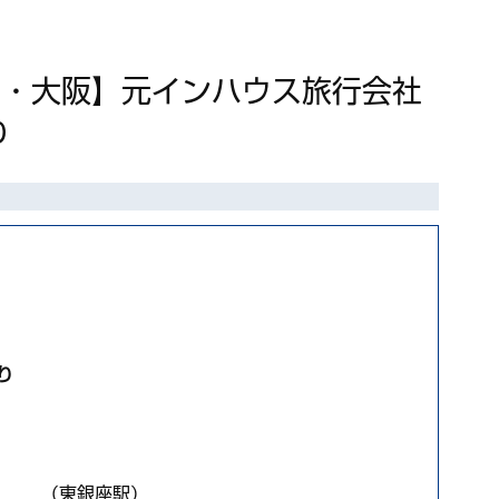
京・大阪】元インハウス旅行会社
り
り
会館 （東銀座駅）