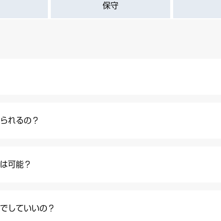
保守
れられるの？
行は可能？
までしていいの？